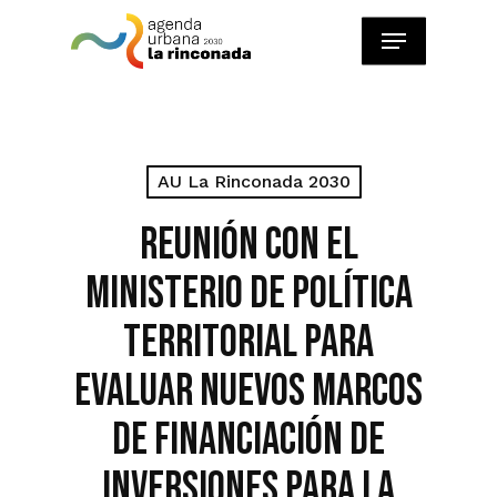
Skip
Menu
to
main
content
AU La Rinconada 2030
Reunión con el
Ministerio de Política
Territorial para
evaluar nuevos marcos
de financiación de
inversiones para La