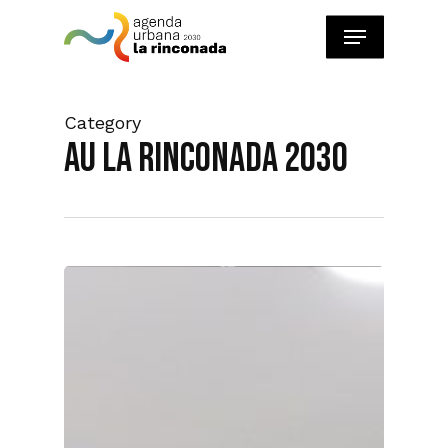
Skip
Menu
to
main
content
Category
AU La Rinconada 2030