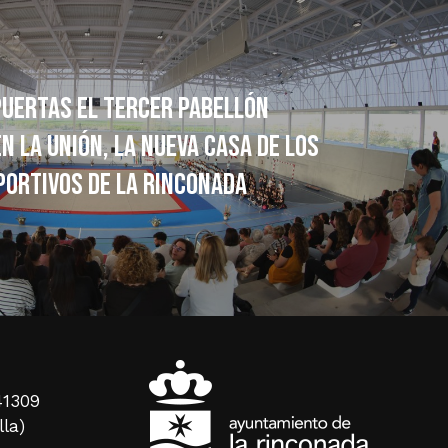
puertas el tercer Pabellón
n La Unión, la nueva casa de los
portivos de La Rinconada
41309
lla)