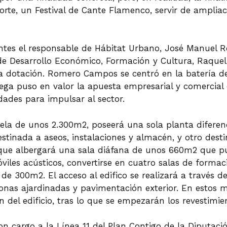
rte, un Festival de Cante Flamenco, servir de ampliac
entes el responsable de Hábitat Urbano, José Manuel 
de Desarrollo Económico, Formación y Cultura, Raquel 
a dotación. Romero Campos se centró en la batería de 
ega puso en valor la apuesta empresarial y comercial
dades para impulsar al sector.
rcela de unos 2.300m2, poseerá una sola planta difer
destinada a aseos, instalaciones y almacén, y otro dest
, que albergará una sala diáfana de unos 660m2 que 
viles acústicos, convertirse en cuatro salas de formac
e 300m2. El acceso al edifico se realizará a través d
 zonas ajardinadas y pavimentación exterior. En estos
n del edificio, tras lo que se empezarán los revestimien
n cargo a la Línea 11 del Plan Contigo de la Diputació