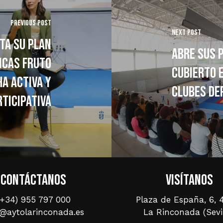
Previous Post
Next Post
ta su Plan
Abre sus 
icas fruto
Cubierto e
a activa y
clubes de
rticipativa
Contáctanos
Visítanos
(+34) 955 797 000
Plaza de España, 6, 
o@aytolarinconada.es
La Rinconada (Sevi