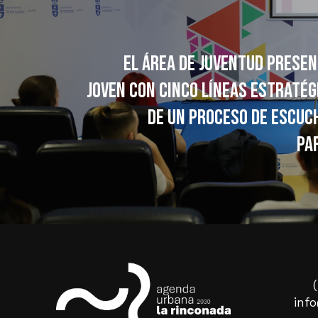
El área de Juventud presen
Joven con cinco líneas estratég
de un proceso de escuch
pa
inf