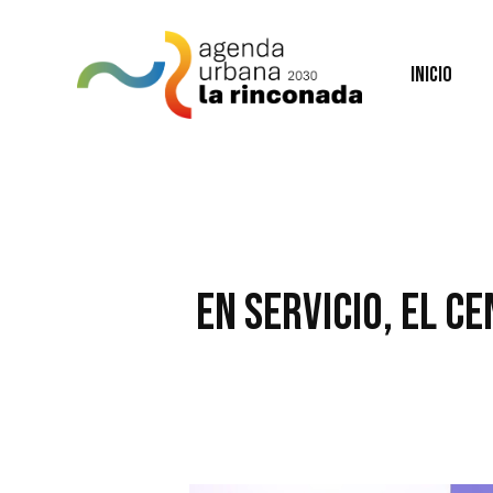
Skip
to
main
Inicio
content
En servicio, el C