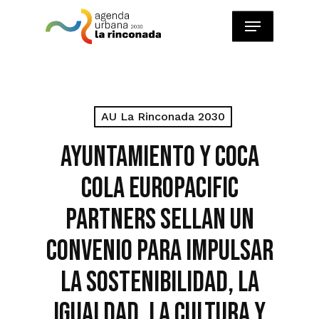
Skip
Menu
to
main
content
AU La Rinconada 2030
Ayuntamiento y Coca
Cola Europacific
Partners sellan un
convenio para impulsar
la sostenibilidad, la
igualdad, la cultura y