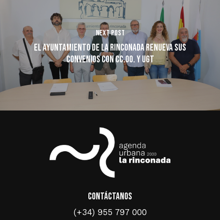
Next Post
El Ayuntamiento de La Rinconada renueva sus
convenios con CC.OO. y UGT
Contáctanos
(+34) 955 797 000