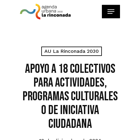
Skip
Menu
to
main
content
AU La Rinconada 2030
Apoyo a 18 colectivos
para actividades,
programas culturales
o de iniciativa
ciudadana