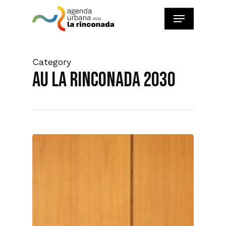
Skip
Menu
to
main
content
Category
AU La Rinconada 2030